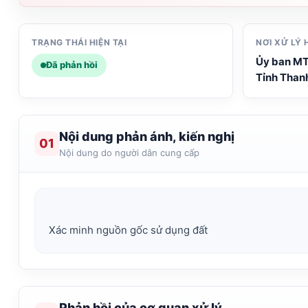
TRẠNG THÁI HIỆN TẠI
NƠI XỬ LÝ 
Ủy ban M
Đã phản hồi
Tỉnh Than
Nội dung phản ánh, kiến nghị
01
Nội dung do người dân cung cấp
Phản hồi của cơ quan xử lý