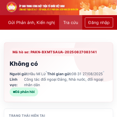
Gửi Phản ánh, Kiến nghị
Tra cứu
Đăng nhập
Mã hồ sơ: PAKN-BXMTSAUA-20250827083141
Không có
Người gửi:
Hầu Mí Lừ
Thời gian gửi:
08:31 27/08/2025
Lĩnh
Công tác đối ngoại Đảng, Nhà nước, đối ngoại
vực:
nhân dân
Đã phản hồi
TRẠNG THÁI HIỆN TẠI