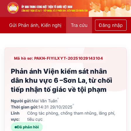
Gửi Phản ánh, Kiến nghị
Tra cứu
Đăng nhập
Mã hồ sơ: PAKN-FIYILXYT-20251029143104
Phản ánh Viện kiểm sát nhân
dân khu vực 6 –Sơn La, từ chối
tiếp nhận tố giác về tội phạm
Người gửi:
Mai Văn Tuân
Thời gian gửi:
14:31 29/10/2025
Lĩnh
Công tác phòng, chống tham nhũng, lãng phí,
vực:
tiêu cực
Đã phản hồi