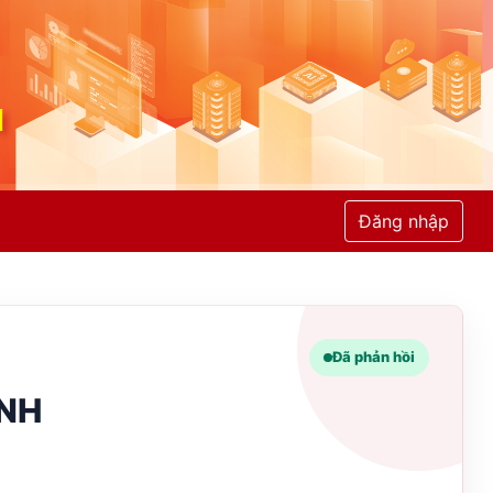
Đăng nhập
Đã phản hồi
ỈNH