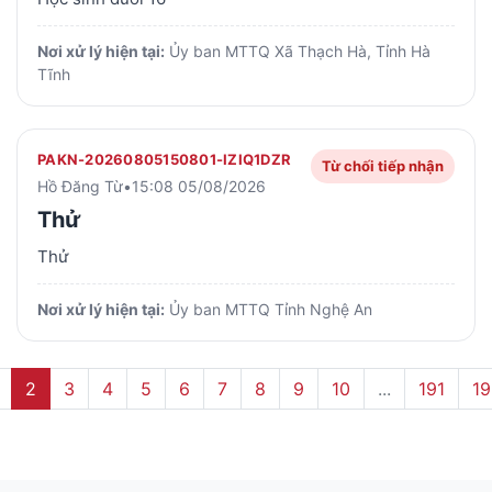
Nơi xử lý hiện tại:
Ủy ban MTTQ Xã Thạch Hà, Tỉnh Hà
Tĩnh
PAKN-20260805150801-IZIQ1DZR
Từ chối tiếp nhận
Hồ Đăng Từ
•
15:08 05/08/2026
Thử
Thử
Nơi xử lý hiện tại:
Ủy ban MTTQ Tỉnh Nghệ An
2
3
4
5
6
7
8
9
10
...
191
19