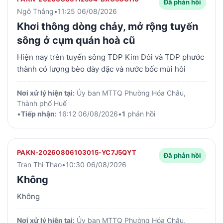
Đã phản hồi
Vĩnh Phúc
Ngô Thắng
•
11:25 06/08/2026
Khơi thông dòng chảy, mở rộng tuyến
sông ở cụm quán hoà cũ
Hiện nay trên tuyến sông TDP Kim Đôi và TDP phước
thành có lượng bèo dày đặc và nước bốc mùi hôi
Nơi xử lý hiện tại:
Ủy ban MTTQ Phường Hóa Châu,
Thành phố Huế
•
Tiếp nhận:
16:12 06/08/2026
•
1
phản hồi
PAKN-20260806103015-YC7J5QYT
Đã phản hồi
Tran Thi Thao
•
10:30 06/08/2026
Không
Không
Nơi xử lý hiện tại:
Ủy ban MTTQ Phường Hóa Châu,