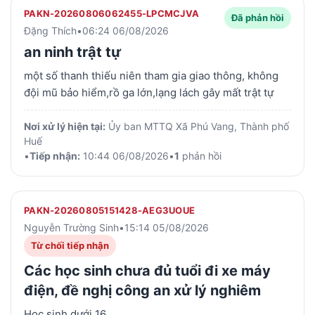
Vĩnh Phúc Địa chỉ: 02/18 Ngô Đến, Phường Bắc Nha
PAKN-20260806062455-LPCMCJVA
Đã phản hồi
Trang, Tỉnh Khánh Hòa. ĐT: 0908180646, email:
Đặng Thích
•
06:24 06/08/2026
vinhphuc1953@gmail.com Theo đó. Căn cứ Điều 9 -
an ninh trật tự
Điều 10 Luật thuế sử dụng đất phi nông nghiệp số
một số thanh thiếu niên tham gia giao thông, không
48/2010/QH/12, ngày 17/06/2010. Trong khi đó: Gia
đội mũ bảo hiểm,rồ ga lớn,lạng lách gây mất trật tự
đình Ông Phạm Tiến Thìn và vợ là Võ Thị Mai ở xã
Tuyên Quang, tỉnh Lâm Đồng thuộc đối tượng người
Nơi xử lý hiện tại:
Ủy ban MTTQ Xã Phú Vang, Thành phố
có công với cách mạng và được giảm thuế nhà đất
Huế
cách đây 16 năm (2010 – 2026), nhưng không được cơ
•
Tiếp nhận:
10:44 06/08/2026
•
1
phản hồi
quan hoặc địa phương thông báo cho gia đình Ông
biết để kê khai. Như vậy. Trách nhiệm thuộc về UBND
xã Tuyên Quang, trong khi đó, Ủy ban Mặt trận Tổ
PAKN-20260805151428-AEG3UOUE
quốc tỉnh Lâm Đồng lại chuyển cho UBND phường
Nguyễn Trường Sinh
•
15:14 05/08/2026
Phú Thủy là sai cơ quan có thẩm quyền giải quyết.
Kính đề nghị Ủy ban Mặt trận Tổ quốc tỉnh Lâm Đồng
Từ chối tiếp nhận
xem xét và chuyển các cơ quan có thẩm quyền giải
Các học sinh chưa đủ tuổi đi xe máy
quyết việc giảm thuế nhà đất cho Ông Thìn theo qui
điện, đề nghị công an xử lý nghiêm
định của pháp luật. Trân trọng cảm ơn./. Nguyễn Vĩnh
Phúc
Học sinh dưới 16