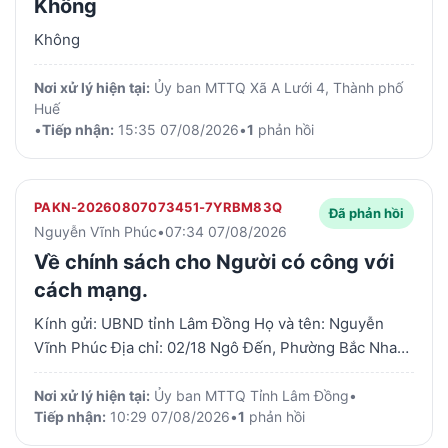
Không
Không
Nơi xử lý hiện tại:
Ủy ban MTTQ Xã A Lưới 4, Thành phố
Huế
•
Tiếp nhận:
15:35 07/08/2026
•
1
phản hồi
PAKN-20260807073451-7YRBM83Q
Đã phản hồi
Nguyễn Vĩnh Phúc
•
07:34 07/08/2026
Về chính sách cho Người có công với
cách mạng.
Kính gửi: UBND tỉnh Lâm Đồng Họ và tên: Nguyễn
Vĩnh Phúc Địa chỉ: 02/18 Ngô Đến, Phường Bắc Nha
Trang, Tỉnh Khánh Hòa. ĐT: 0908180646, email:
vinhphuc1953@gmail.com Theo đó. Căn cứ vào
Nơi xử lý hiện tại:
Ủy ban MTTQ Tỉnh Lâm Đồng
•
Tiếp nhận:
10:29 07/08/2026
•
1
phản hồi
khoản 1. Điều 3 Pháp lệnh 02/2020/UBTVQH14 và
Pháp lệnh số: 05/2026/UBTVQH16, ngày 08/07/2026