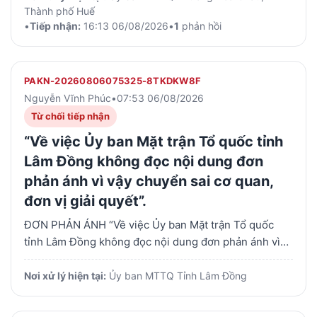
Thành phố Huế
•
Tiếp nhận:
16:13 06/08/2026
•
1
phản hồi
PAKN-20260806075325-8TKDKW8F
Nguyễn Vĩnh Phúc
•
07:53 06/08/2026
Từ chối tiếp nhận
“Về việc Ủy ban Mặt trận Tổ quốc tỉnh
Lâm Đồng không đọc nội dung đơn
phản ánh vì vậy chuyển sai cơ quan,
đơn vị giải quyết”.
ĐƠN PHẢN ÁNH “Về việc Ủy ban Mặt trận Tổ quốc
tỉnh Lâm Đồng không đọc nội dung đơn phản ánh vì
vậy chuyển sai cơ quan, đơn vị giải quyết”. Kính gửi:
UBND tỉnh Lâm Đồng “Về việc UBND tỉnh Lâm Đồng
Nơi xử lý hiện tại:
Ủy ban MTTQ Tỉnh Lâm Đồng
không chỉ đạo các địa phương thực hiện chế độ đối
với người có công với cách mạng”. Họ và tên: Nguyễn